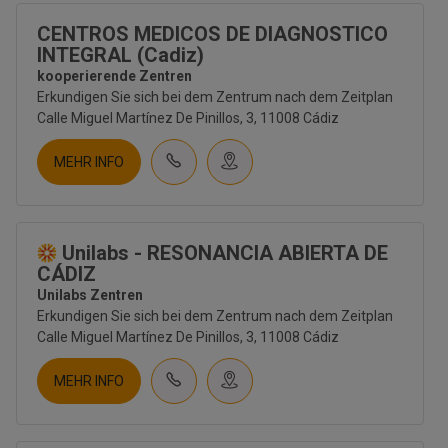
INTOLERANCIAS
RADIOLOGÍA
CENTROS MEDICOS DE DIAGNOSTICO
RESONANCIA MAGNÉTICA
INTEGRAL (Cadiz)
GENÉTICA
kooperierende Zentren
ENDOCRINOLOGÍA
Erkundigen Sie sich bei dem Zentrum nach dem Zeitplan
FRUCHTBARKEIT
Calle Miguel Martínez De Pinillos, 3, 11008 Cádiz
NEUROLOGÍA
ONCOLOGÍA
MEHR INFO
BIENESTAR
OTROS TESTS
Unilabs - RESONANCIA ABIERTA DE
CÁDIZ
Unilabs Zentren
Erkundigen Sie sich bei dem Zentrum nach dem Zeitplan
Calle Miguel Martínez De Pinillos, 3, 11008 Cádiz
MEHR INFO