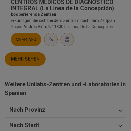
CENTROS MEDICOS DE DIAGNOSTICO
INTEGRAL (La Linea de la Concepción)
kooperierende Zentren
Erkundigen Sie sich bei dem Zentrum nach dem Zeitplan
Paseo Andrés Viña, 4, 11300 La Línea De La Concepción
MEHR INFO
MEHR SEHEN
Weitere Unilabs-Zentren und -Laboratorien in
Spanien
Nach Provinz
Provinz Málaga
Nach Stadt
Provinz Alicante