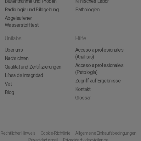
Blutentnahme und Proben
Klinisches Labor
Radiologie und Bildgebung
Pathologien
Abgelaufener
Wasserstofftest
Unilabs
Hilfe
Über uns
Acceso a profesionales
(Análisis)
Nachrichten
Acceso a profesionales
Qualität und Zertifizierungen
(Patología)
Línea de integridad
Zugriff auf Ergebnisse
Vet
Kontakt
Blog
Glossar
Rechtlicher Hinweis
Cookie-Richtlinie
Allgemeine Einkaufsbedingungen
Privacidad email
Privacidad videovigilancia