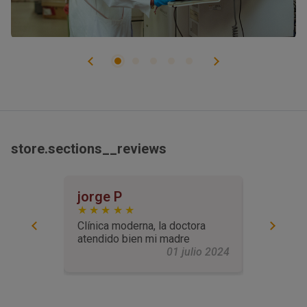
INTOLERANCIAS
RADIOLOGÍA
RESONANCIA MAGNÉTICA
GENÉTICA
ENDOCRINOLOGÍA
FERTILIDAD
NEUROLOGÍA
ONCOLOGÍA
BIENESTAR
OTROS TESTS
store.sections__reviews
ca CEMO
jorge P
Marketi
Clínica moderna, la doctora
atendido bien mi madre
 abril 2024
01 julio 2024