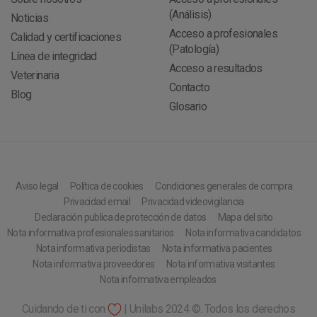
(Análisis)
Noticias
Acceso a profesionales
Calidad y certificaciones
(Patología)
Línea de integridad
Acceso a resultados
Veterinaria
Contacto
Blog
Glosario
Aviso legal
Política de cookies
Condiciones generales de compra
Privacidad email
Privacidad videovigilancia
Declaración publica de protección de datos
Mapa del sitio
Nota informativa profesionales sanitarios
Nota informativa candidatos
Nota informativa periodistas
Nota informativa pacientes
Nota informativa proveedores
Nota informativa visitantes
Nota informativa empleados
Cuidando de ti con
| Unilabs 2024 ©. Todos los derechos