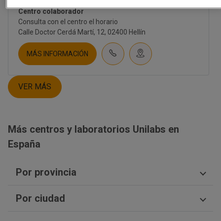
RESONANCIA ABIERTA DE HELLIN
CORPORATIVO
Centro colaborador
SOBRE NOSOTROS
Consulta con el centro el horario
CULTURA
Calle Doctor Cerdá Martí, 12, 02400 Hellín
EMPLEO
CONTACTO
MÁS INFORMACIÓN
INVERSORES
NOTICIAS
NEWSLETTER
VER MÁS
BLOG
TIENDA UNILABS.ONLINE
Más centros y laboratorios Unilabs en
CUESTIONARIO DE SALUD
España
EMBARAZO | TEST PRENATAL
FERTILIDAD
TEST PRENATAL NO INVASIVO
Por provincia
SALUD HOMBRE
SALUD MUJER
Huesca
SALUD SEXUAL | ETS
Por ciudad
Madrid
NUTRICIÓN
Guadalajara
DIGESTIVO
Orihuela