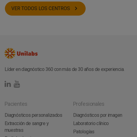
Granada
INTOLERANCIAS
Alcázar de San Juan
Zaragoza
VER TODOS LOS CENTROS
RADIOLOGÍA
Málaga
Burgos
RESONANCIA MAGNÉTICA
Talavera de la Reina
Castellón
GENÉTICA
Telde
Asturias
ENDOCRINOLOGÍA
Cádiz
Ciudad Real
FERTILIDAD
Villarrobledo
Barcelona
NEUROLOGÍA
Jerez de la Frontera
Santa Cruz de Tenerife
ONCOLOGÍA
Puertollano
Toledo
BIENESTAR
Tordera
OTROS TESTS
Villanueva y Geltrú
Huelva
Líder en diagnóstico 360 con más de 30 años de experiencia.
Pacientes
Profesionales
Diagnósticos personalizados
Diagnósticos por imagen
Extracción de sangre y
Laboratorio clínico
muestras
Patologías