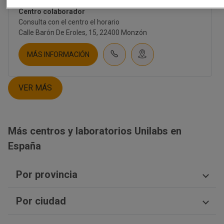
RESONANCIA ABIERTA OSCENSE
CORPORATIVO
Centro colaborador
SOBRE NOSOTROS
Consulta con el centro el horario
CULTURA
Calle Barón De Eroles, 15, 22400 Monzón
EMPLEO
CONTACTO
MÁS INFORMACIÓN
INVERSORES
NOTICIAS
NEWSLETTER
VER MÁS
BLOG
TIENDA UNILABS.ONLINE
Más centros y laboratorios Unilabs en
CUESTIONARIO DE SALUD
España
EMBARAZO | TEST PRENATAL
FERTILIDAD
TEST PRENATAL NO INVASIVO
Por provincia
SALUD HOMBRE
SALUD MUJER
Málaga
SALUD SEXUAL | ETS
Por ciudad
Burgos
NUTRICIÓN
Almería
DIGESTIVO
Ciudad Real