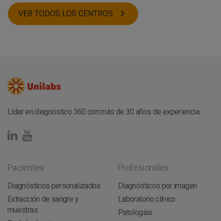
Albacete
INTOLERANCIAS
El Prat de Llobregat
Huelva
VER TODOS LOS CENTROS
RADIOLOGÍA
Lepe
Zaragoza
RESONANCIA MAGNÉTICA
Zaragoza
La Coruña
GENÉTICA
Sitges
Cádiz
ENDOCRINOLOGÍA
Málaga
Córdoba
FERTILIDAD
Tordera
Barcelona
NEUROLOGÍA
Córdoba
Santa Cruz de Tenerife
ONCOLOGÍA
Huelva
Castellón
BIENESTAR
Calatayud
OTROS TESTS
Villarrobledo
Betanzos
Líder en diagnóstico 360 con más de 30 años de experiencia.
Pacientes
Profesionales
Diagnósticos personalizados
Diagnósticos por imagen
Extracción de sangre y
Laboratorio clínico
muestras
Patologías