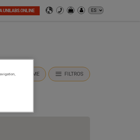
A UNILABS.ONLINE
LOCALIZARME
FILTROS
avigation,