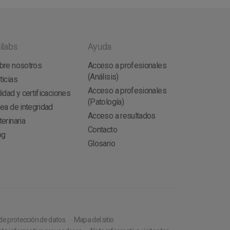
ilabs
Ayuda
bre nosotros
Acceso a profesionales
(Análisis)
ticias
Acceso a profesionales
idad y certificaciones
(Patología)
nea de integridad
Acceso a resultados
erinaria
Contacto
og
Glosario
 de protección de datos
Mapa del sitio