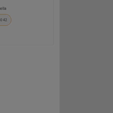
ella
40 42