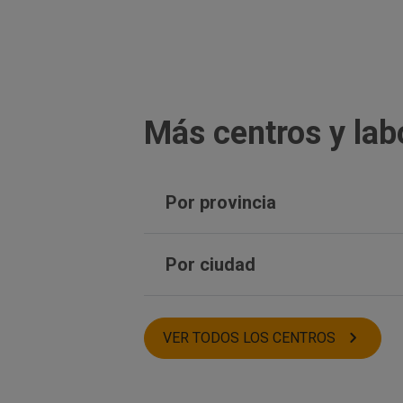
Más centros y lab
Por provincia
Huesca
Por ciudad
Granada
Castellón
Orihuela
Barcelona
Talavera de la Reina
VER TODOS LOS CENTROS
Villarrobledo
Tordera