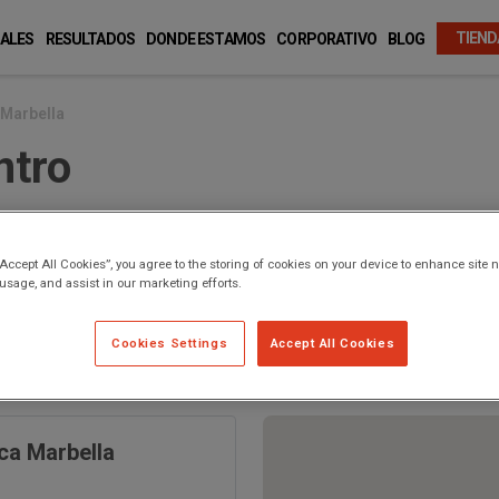
TIEND
ALES
RESULTADOS
DONDE ESTAMOS
CORPORATIVO
BLOG
Marbella
ntro
“Accept All Cookies”, you agree to the storing of cookies on your device to enhance site n
 usage, and assist in our marketing efforts.
Cookies Settings
Accept All Cookies
arbella
ica Marbella