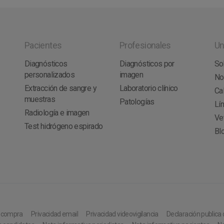
Pacientes
Profesionales
Un
Diagnósticos
Diagnósticos por
So
personalizados
imagen
No
Extracción de sangre y
Laboratorio clínico
Cal
muestras
Patologías
Lí
Radiología e imagen
Vet
Test hidrógeno espirado
Bl
e compra
Privacidad email
Privacidad videovigilancia
Declaración publica