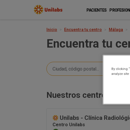
PACIENTES
PROFESION
Inicio
Encuentra tu centro
Málaga
Encuentra tu ce
By clicking 
analyze site
Nuestros centros en M
Unilabs - Clínica Radiológ
Centro Unilabs