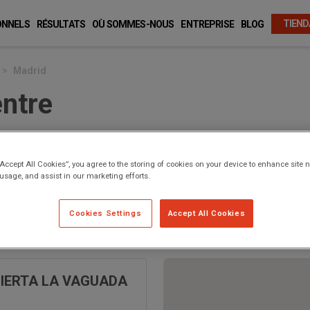
TIEND
ONNELS
RÉSULTATS
OÙ SOMMES-NOUS
ENTREPRISE
BLOG
Madrid
entre
“Accept All Cookies”, you agree to the storing of cookies on your device to enhance site n
 usage, and assist in our marketing efforts.
Cookies Settings
Accept All Cookies
BIERTA LA VAGUADA