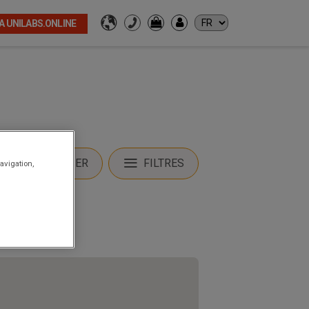
A UNILABS.ONLINE
ME LOCALISER
FILTRES
avigation,