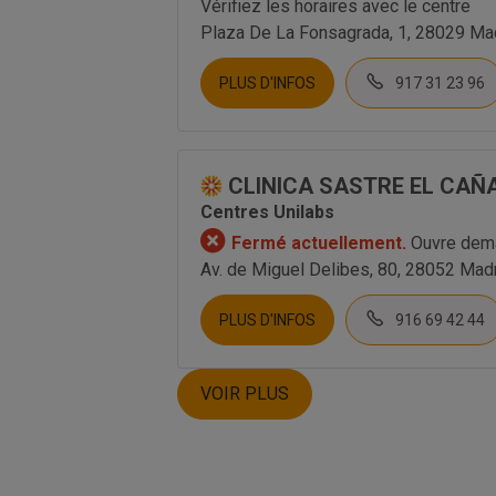
Vérifiez les horaires avec le centre
Plaza De La Fonsagrada, 1, 28029 Ma
PLUS D'INFOS
917 31 23 96
CLINICA SASTRE EL CAÑ
Centres Unilabs
Fermé actuellement.
Ouvre dema
Av. de Miguel Delibes, 80, 28052 Mad
PLUS D'INFOS
916 69 42 44
VOIR PLUS