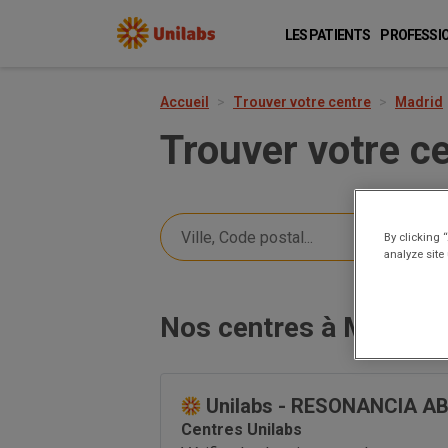
LES PATIENTS
PROFESSI
Accueil
Trouver votre centre
Madrid
Trouver votre c
By clicking 
analyze site
Nos centres à Madrid
Unilabs - RESONANCIA A
Centres Unilabs