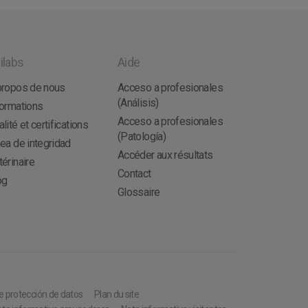
ilabs
Aide
propos de nous
Acceso a profesionales
(Análisis)
formations
Acceso a profesionales
lité et certifications
(Patología)
nea de integridad
Accéder aux résultats
érinaire
Contact
og
Glossaire
e protección de datos
Plan du site