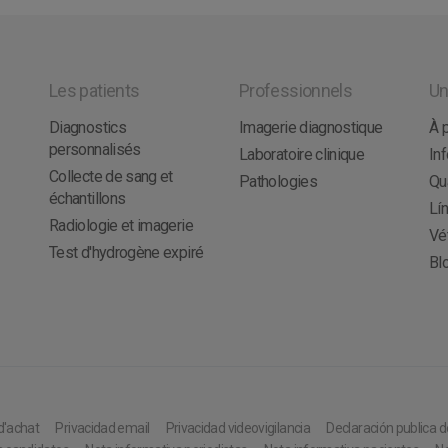
Les patients
Professionnels
Un
Diagnostics
Imagerie diagnostique
À 
personnalisés
Laboratoire clinique
In
Collecte de sang et
Pathologies
Qua
échantillons
Lí
Radiologie et imagerie
Vét
Test d'hydrogène expiré
Bl
d'achat
Privacidad email
Privacidad videovigilancia
Declaración publica d