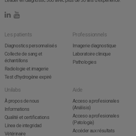
Leader en diagnostic 360 avec plus de 30 ans d'expérience.
Les patients
Professionnels
Diagnostics personnalisés
Imagerie diagnostique
Collecte de sang et
Laboratoire clinique
échantillons
Pathologies
Radiologie et imagerie
Test d'hydrogène expiré
Unilabs
Aide
À propos de nous
Acceso a profesionales
(Análisis)
Informations
Acceso a profesionales
Qualité et certifications
(Patología)
Línea de integridad
Accéder aux résultats
Vétérinaire