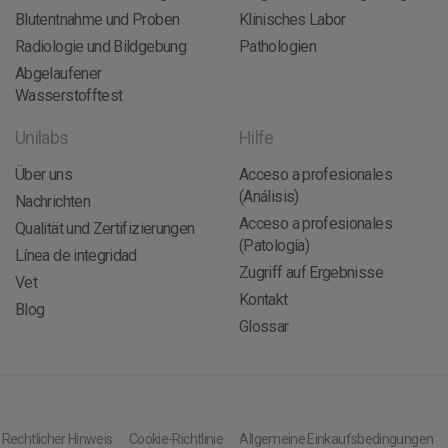
Blutentnahme und Proben
Klinisches Labor
Radiologie und Bildgebung
Pathologien
Abgelaufener
Wasserstofftest
Unilabs
Hilfe
Über uns
Acceso a profesionales
(Análisis)
Nachrichten
Acceso a profesionales
Qualität und Zertifizierungen
(Patología)
Línea de integridad
Zugriff auf Ergebnisse
Vet
Kontakt
Blog
Glossar
Rechtlicher Hinweis
Cookie-Richtlinie
Allgemeine Einkaufsbedingungen