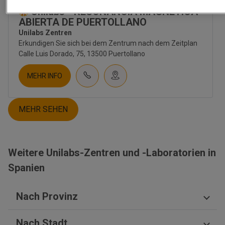
UNTERNEHMEN
Unilabs - RESONANCIA MAGNETICA
ÜBER UNS
ABIERTA DE PUERTOLLANO
KULTUR
Unilabs Zentren
BESCHÄFTIGUNG
Erkundigen Sie sich bei dem Zentrum nach dem Zeitplan
KONTAKT
Calle Luis Dorado, 75, 13500 Puertollano
INVESTOREN
NACHRICHTEN
MEHR INFO
NEWSLETTER
BLOG
MEHR SEHEN
TIENDA UNILABS.ONLINE
CUESTIONARIO DE SALUD
EMBARAZO | TEST PRENATAL
Weitere Unilabs-Zentren und -Laboratorien in
FRUCHTBARKEIT
Spanien
TEST PRENATAL NO INVASIVO
SALUD HOMBRE
SALUD MUJER
Nach Provinz
SALUD SEXUAL | ETS
ERNÄHRUNG
Saragossa
DIGESTIVO
Nach Stadt