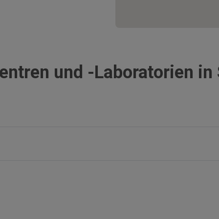
entren und -Laboratorien in
Provinz Granada
Seville
Provinz Alicante
Provinz 
Provinz A Coruña
Almería
El Prat de Llobregat
Algecira
Asturias
Provinz 
Almería
La Línea
San Cristóbal de La Laguna
Cádiz
Vinaròs
Móstole