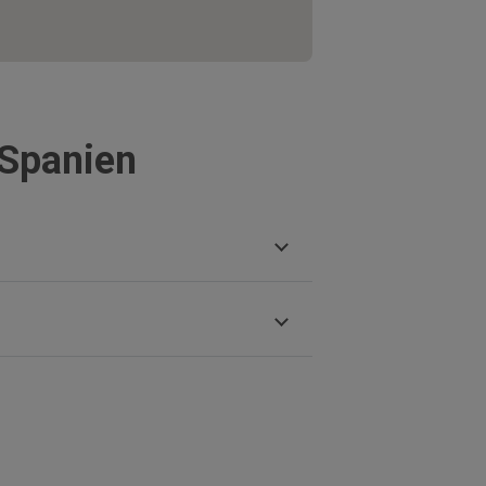
 Spanien
Santa Cruz de Tenerife
s
Guadalajara
 de la Concepción
s