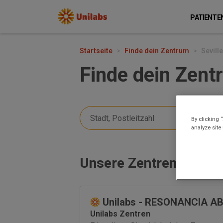
PATIENTE
Startseite
Finde dein Zentrum
Seville
Finde dein Zent
By clicking 
analyze site
Unsere Zentren in: na
Unilabs - RESONANCIA A
Unilabs Zentren