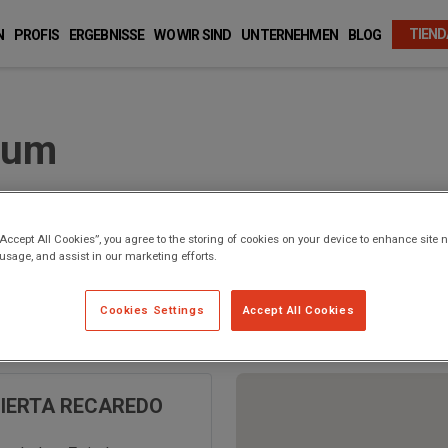
TIEND
N
PROFIS
ERGEBNISSE
WO WIR SIND
UNTERNEHMEN
BLOG
rum
“Accept All Cookies”, you agree to the storing of cookies on your device to enhance site n
 usage, and assist in our marketing efforts.
Cookies Settings
Accept All Cookies
me
BIERTA RECAREDO