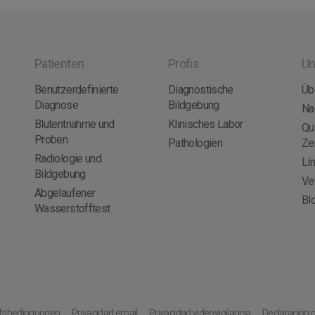
Patienten
Profis
Un
Benutzerdefinierte
Diagnostische
Üb
Diagnose
Bildgebung
Na
Blutentnahme und
Klinisches Labor
Qua
Proben
Pathologien
Ze
Radiologie und
Lí
Bildgebung
Ve
Abgelaufener
Bl
Wasserstofftest
ufsbedingungen
Privacidad email
Privacidad videovigilancia
Declaración p