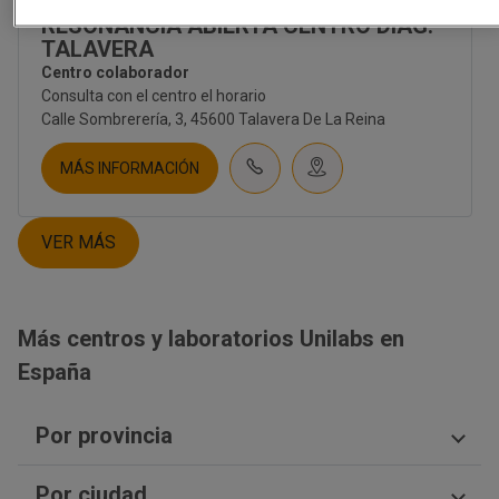
CORPORATIVO
RESONANCIA ABIERTA CENTRO DIAG.
SOBRE NOSOTROS
TALAVERA
CULTURA
Centro colaborador
EMPLEO
Consulta con el centro el horario
CONTACTO
Calle Sombrerería, 3, 45600 Talavera De La Reina
INVERSORES
NOTICIAS
MÁS INFORMACIÓN
NEWSLETTER
BLOG
VER MÁS
TIENDA UNILABS.ONLINE
CUESTIONARIO DE SALUD
EMBARAZO | TEST PRENATAL
Más centros y laboratorios Unilabs en
FERTILIDAD
España
TEST PRENATAL NO INVASIVO
SALUD HOMBRE
SALUD MUJER
Por provincia
SALUD SEXUAL | ETS
NUTRICIÓN
Ciudad Real
DIGESTIVO
Por ciudad