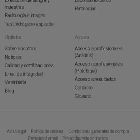
Extracción de sangre y
Laboratorio clínico
muestras
Patologías
Radiología e imagen
Test hidrógeno espirado
Unilabs
Ayuda
Sobre nosotros
Acceso a profesionales
(Análisis)
Noticias
Acceso a profesionales
Calidad y certificaciones
(Patología)
Línea de integridad
Acceso a resultados
Veterinaria
Contacto
Blog
Glosario
Aviso legal
Política de cookies
Condiciones generales de compra
Privacidad email
Privacidad videovigilancia