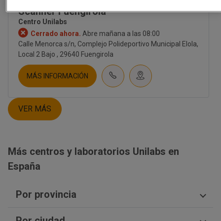
Unilabs - Centro Diagnóstico
CORPORATIVO
Scanner Fuengirola
SOBRE NOSOTROS
Centro Unilabs
CULTURA
Cerrado ahora.
Abre mañana a las 08:00
EMPLEO
Calle Menorca s/n, Complejo Polideportivo Municipal Elola,
CONTACTO
Local 2 Bajo , 29640 Fuengirola
INVERSORES
NOTICIAS
MÁS INFORMACIÓN
NEWSLETTER
BLOG
VER MÁS
TIENDA UNILABS.ONLINE
CUESTIONARIO DE SALUD
EMBARAZO | TEST PRENATAL
Más centros y laboratorios Unilabs en
FERTILIDAD
TEST PRENATAL NO INVASIVO
España
SALUD HOMBRE
SALUD MUJER
Por provincia
SALUD SEXUAL | ETS
NUTRICIÓN
Ciudad Real
DIGESTIVO
Por ciudad