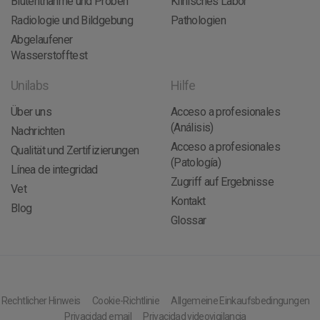
Blutentnahme und Proben
Klinisches Labor
Radiologie und Bildgebung
Pathologien
Abgelaufener
Wasserstofftest
Unilabs
Hilfe
Über uns
Acceso a profesionales
(Análisis)
Nachrichten
Acceso a profesionales
Qualität und Zertifizierungen
(Patología)
Línea de integridad
Zugriff auf Ergebnisse
Vet
Kontakt
Blog
Glossar
Rechtlicher Hinweis
Cookie-Richtlinie
Allgemeine Einkaufsbedingungen
Privacidad email
Privacidad videovigilancia